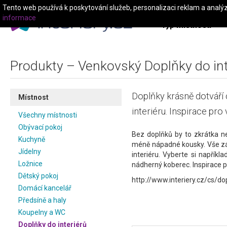
Tento web používá k poskytování služeb, personalizaci reklam a analý
informace
Typ místnosti
Produkty – Venkovský Doplňky do int
Doplňky krásně dotváří
Místnost
interiéru. Inspirace pro 
Všechny místnosti
Obývací pokoj
Bez doplňků by to zkrátka n
Kuchyně
méně nápadné kousky. Vše zá
Jídelny
interiéru. Vyberte si napříkl
Ložnice
nádherný koberec. Inspirace pr
Dětský pokoj
http://www.interiery.cz/cs/do
Domácí kancelář
Předsíně a haly
Koupelny a WC
Doplňky do interiérů