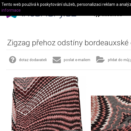
Tento web používá k poskytování služeb, personalizaci reklam a analý
informace
Typ místnosti
Zigzag přehoz odstíny bordeauxské
dotaz dodavateli
poslat e-mailem
přidat do můj 