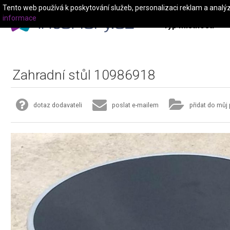
Tento web používá k poskytování služeb, personalizaci reklam a analý
informace
Typ místnosti
Zahradní stůl 10986918
dotaz dodavateli
poslat e-mailem
přidat do můj 