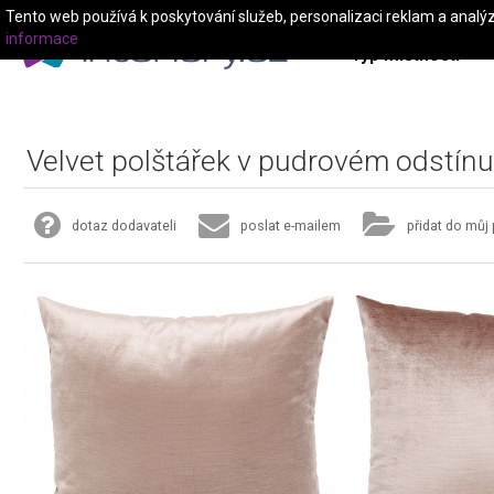
Tento web používá k poskytování služeb, personalizaci reklam a analý
informace
Typ místnosti
Velvet polštářek v pudrovém odstínu
dotaz dodavateli
poslat e-mailem
přidat do můj 