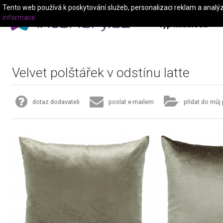
Tento web používá k poskytování služeb, personalizaci reklam a analý
informace
Typ místnosti
Velvet polštářek v odstínu latte
dotaz dodavateli
poslat e-mailem
přidat do můj 