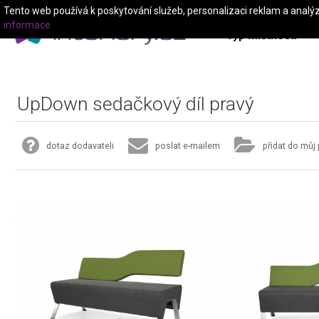
Tento web používá k poskytování služeb, personalizaci reklam a analý
informace
Typ místnosti
UpDown sedačkový díl pravý
dotaz dodavateli
poslat e-mailem
přidat do můj 