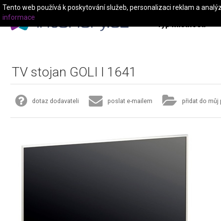
Tento web používá k poskytování služeb, personalizaci reklam a analý
informace
Typ místnosti
TV stojan GOLI I 1641
dotaz dodavateli
poslat e-mailem
přidat do můj 