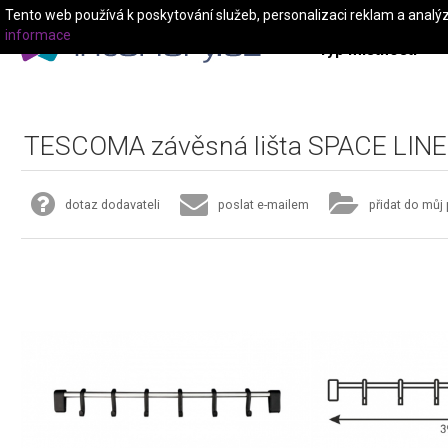
Tento web používá k poskytování služeb, personalizaci reklam a analý
informace
Typ místnosti
TESCOMA závěsná lišta SPACE LINE
dotaz dodavateli
poslat e-mailem
přidat do můj 