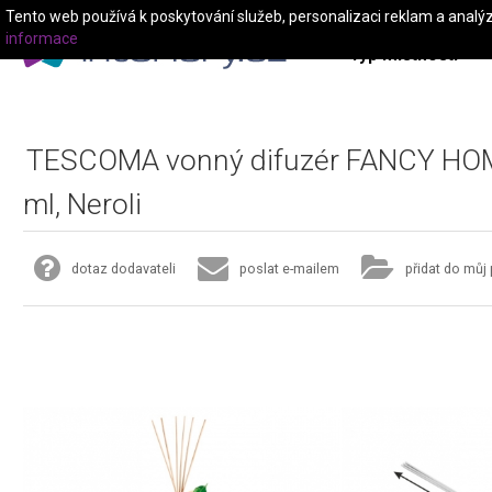
Tento web používá k poskytování služeb, personalizaci reklam a analý
informace
Typ místnosti
TESCOMA vonný difuzér FANCY HO
ml, Neroli
dotaz dodavateli
poslat e-mailem
přidat do můj 