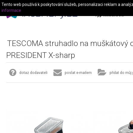
Tento web používá k poskytování služeb, personalizaci reklam a analý
informace
Typ místnosti
TESCOMA struhadlo na muškátový o
PRESIDENT X-sharp
dotaz dodavateli
poslat e-mailem
přidat do můj 