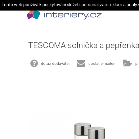
Tento web používá k poskytování služeb, personalizaci reklam a analý
TESCOMA solnička a pepřenk
dotaz dodavateli
poslat e-mailem
př