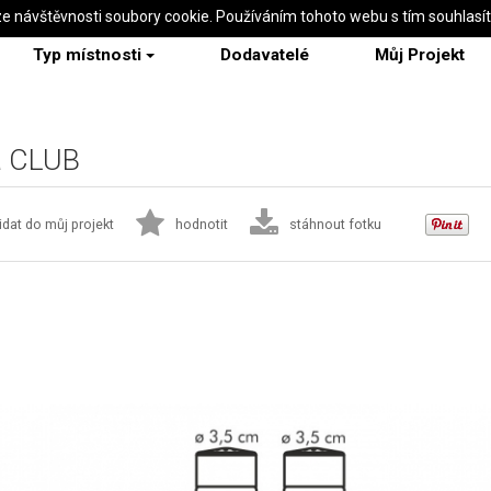
ze návštěvnosti soubory cookie. Používáním tohoto webu s tím souhlasí
Typ místnosti
Dodavatelé
Můj Projekt
a CLUB
idat do můj projekt
hodnotit
stáhnout fotku