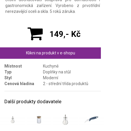
gastronomická zařízení. Vyrobeno z prvotřídní
nerezavějící oceli a skla. 5 roků záruka.
149,- Kč
Klikni na produkt v e-shopu
Místnost
Kuchyně
Typ
Doplňky na stůl
Styl
Moderní
Cenová hladina
2 - střední třída produktů
Další produkty dodavatele