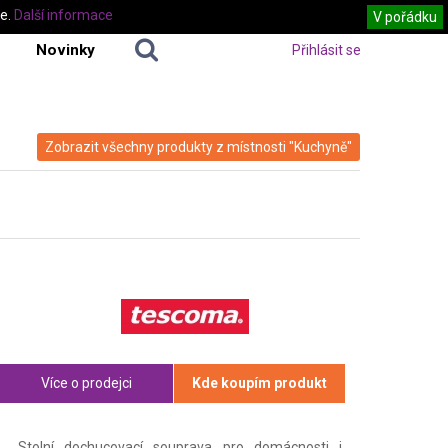
te.
Další informace
V pořádku
Novinky
Přihlásit se
Zobrazit všechny produkty z místnosti "Kuchyně"
Více o prodejci
Kde koupím produkt
Stolní dochucovací souprava pro domácnosti i