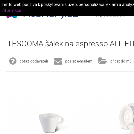
Tento web používá k poskytování služeb, personalizaci reklam a analý
informace
Typ místnosti
TESCOMA šálek na espresso ALL FI
dotaz dodavateli
poslat e-mailem
přidat do můj 