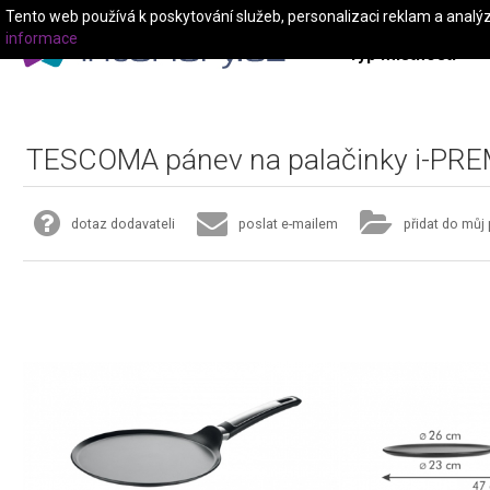
Tento web používá k poskytování služeb, personalizaci reklam a analý
informace
Typ místnosti
TESCOMA pánev na palačinky i-PR
dotaz dodavateli
poslat e-mailem
přidat do můj 