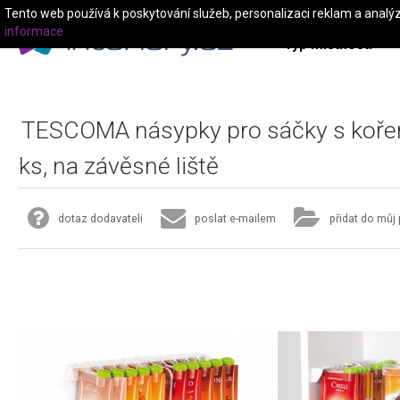
Tento web používá k poskytování služeb, personalizaci reklam a analý
informace
Typ místnosti
TESCOMA násypky pro sáčky s koř
ks, na závěsné liště
dotaz dodavateli
poslat e-mailem
přidat do můj 