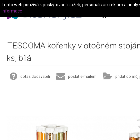
Tento web používá k poskytování služeb, personalizaci reklam a analý
informace
Typ místnosti
TESCOMA kořenky v otočném stojá
ks, bílá
dotaz dodavateli
poslat e-mailem
přidat do můj 