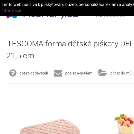
Tento web používá k poskytování služeb, personalizaci reklam a analý
informace
Typ místnosti
TESCOMA forma dětské piškoty DEL
21,5 cm
dotaz dodavateli
poslat e-mailem
přidat do můj 