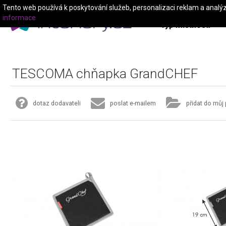
Tento web používá k poskytování služeb, personalizaci reklam a analý
informace
Typ místnosti
TESCOMA chňapka GrandCHEF
dotaz dodavateli
poslat e-mailem
přidat do můj 