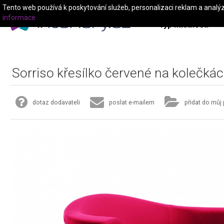
Tento web používá k poskytování služeb, personalizaci reklam a analý
informace
Typ místnosti
Sorriso křesílko červené na kolečká
dotaz dodavateli
poslat e-mailem
přidat do můj 