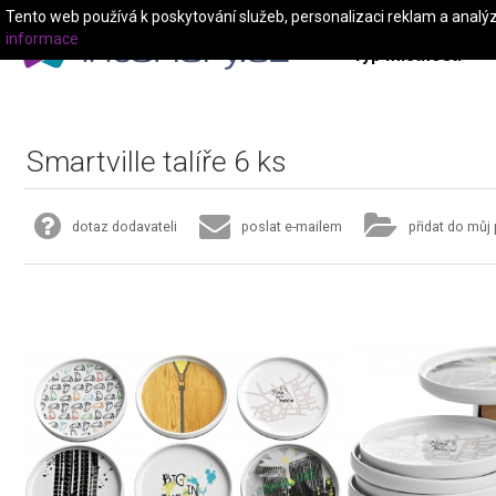
Tento web používá k poskytování služeb, personalizaci reklam a analý
informace
Typ místnosti
Smartville talíře 6 ks
dotaz dodavateli
poslat e-mailem
přidat do můj 