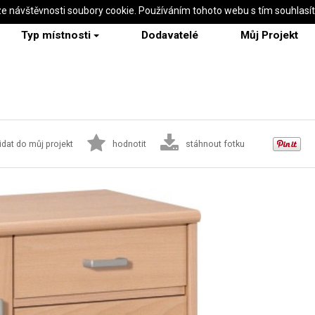
ze návštěvnosti soubory cookie. Používáním tohoto webu s tím souhlasí
Typ místnosti
Dodavatelé
Můj Projekt
idat do můj projekt
hodnotit
stáhnout fotku