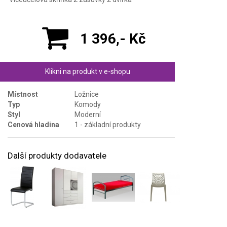
1 396,- Kč
Klikni na produkt v e-shopu
Místnost
Ložnice
Typ
Komody
Styl
Moderní
Cenová hladina
1 - základní produkty
Další produkty dodavatele