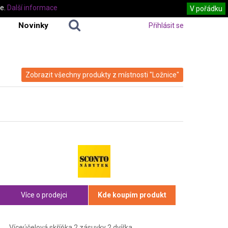
te.
Další informace
V pořádku
Novinky
Přihlásit se
Zobrazit všechny produkty z místnosti "Ložnice"
Více o prodejci
Kde koupím produkt
Víceúčelová skříňka 2 zásuvky 2 dvířka