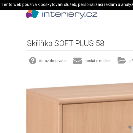
Tento web používá k poskytování služeb, personalizaci reklam a analý
Skříňka SOFT PLUS 58
dotaz dodavateli
poslat e-mailem
př