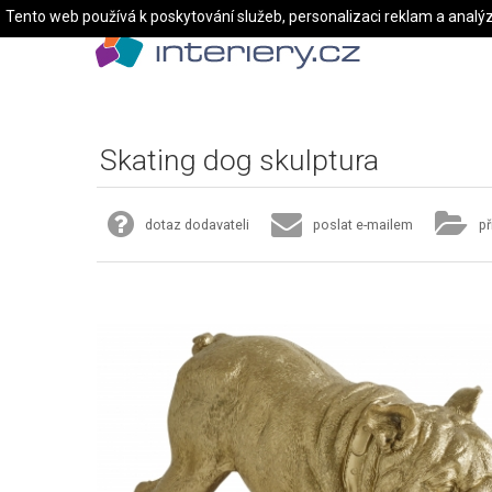
Tento web používá k poskytování služeb, personalizaci reklam a analý
Skating dog skulptura
dotaz dodavateli
poslat e-mailem
př