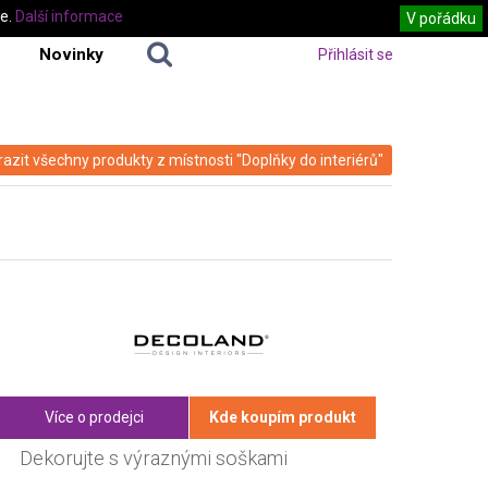
te.
Další informace
V pořádku
Novinky
Přihlásit se
azit všechny produkty z místnosti "Doplňky do interiérů"
Více o prodejci
Kde koupím produkt
Dekorujte s výraznými soškami