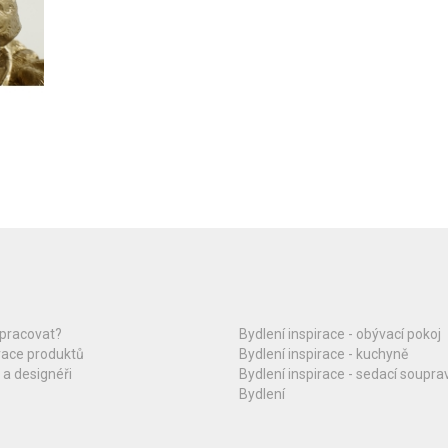
upracovat?
Bydlení inspirace - obývací pokoj
race produktů
Bydlení inspirace - kuchyně
 a designéři
Bydlení inspirace - sedací soupra
Bydlení