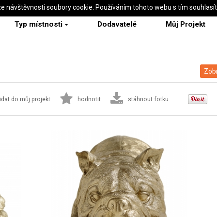
ze návštěvnosti soubory cookie. Používáním tohoto webu s tím souhlasí
Typ místnosti
Dodavatelé
Můj Projekt
Zobr
idat do můj projekt
hodnotit
stáhnout fotku