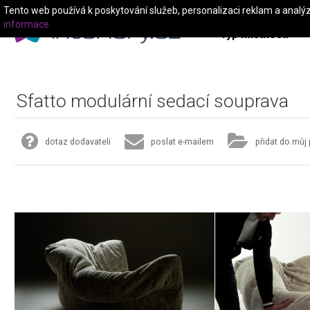
Tento web používá k poskytování služeb, personalizaci reklam a analý
informace
Typ místnosti
Sfatto modulární sedací souprava
dotaz dodavateli
poslat e-mailem
přidat do můj 