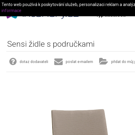
Tento web používá k poskytování služeb, personalizaci reklam a analý
informace
Typ místnosti
Sensi židle s područkami
dotaz dodavateli
poslat e-mailem
přidat do můj 