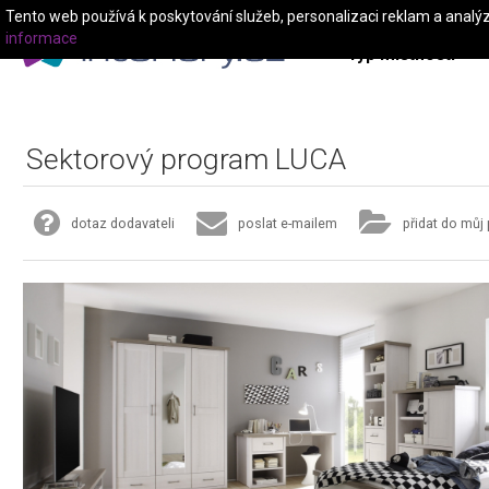
Tento web používá k poskytování služeb, personalizaci reklam a analý
informace
Typ místnosti
Sektorový program LUCA
dotaz dodavateli
poslat e-mailem
přidat do můj 