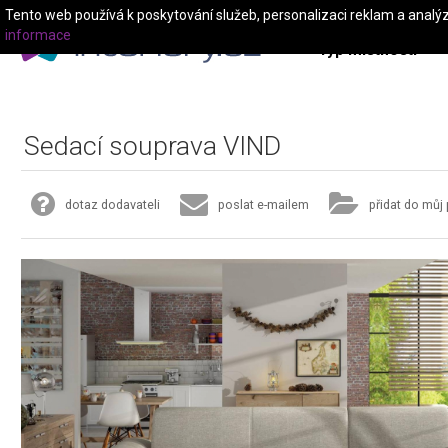
Tento web používá k poskytování služeb, personalizaci reklam a analý
informace
Typ místnosti
Sedací souprava VIND
dotaz dodavateli
poslat e-mailem
přidat do můj 