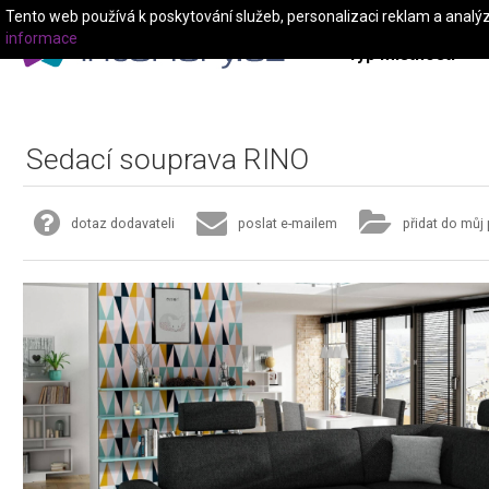
Tento web používá k poskytování služeb, personalizaci reklam a analý
informace
Typ místnosti
Sedací souprava RINO
dotaz dodavateli
poslat e-mailem
přidat do můj 