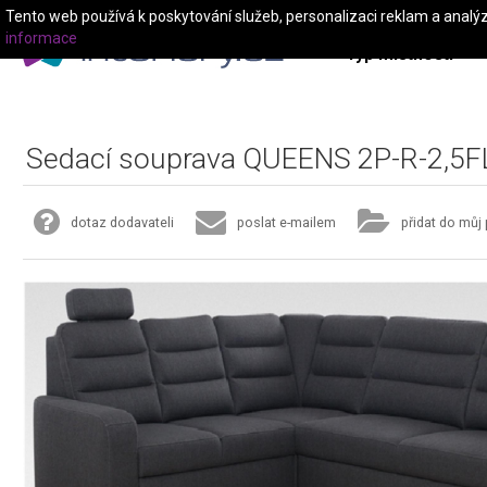
Tento web používá k poskytování služeb, personalizaci reklam a analý
informace
Typ místnosti
Sedací souprava QUEENS 2P-R-2,5F
dotaz dodavateli
poslat e-mailem
přidat do můj 