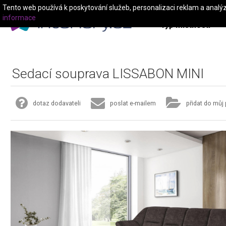
Tento web používá k poskytování služeb, personalizaci reklam a analý
informace
Typ místnosti
Sedací souprava LISSABON MINI
dotaz dodavateli
poslat e-mailem
přidat do můj 