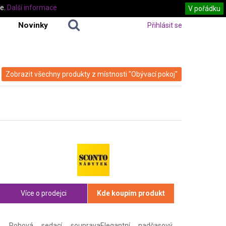
te.
Další informace
V pořádku
Novinky
Přihlásit se
Zobrazit všechny produkty z místnosti "Obývací pokoj"
Více o prodejci
Kde koupím produkt
Rohová sedací soupravaElegantní nadčasový