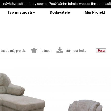
ze návštěvnosti soubory cookie. Používáním tohoto webu s tím souhlasí
Typ místnosti
Dodavatelé
Můj Projekt
idat do můj projekt
hodnotit
stáhnout fotku