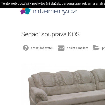
Tento web používá k poskytování služeb, personalizaci reklam a analý
Sedací souprava KOS
dotaz dodavateli
poslat e-mailem
př