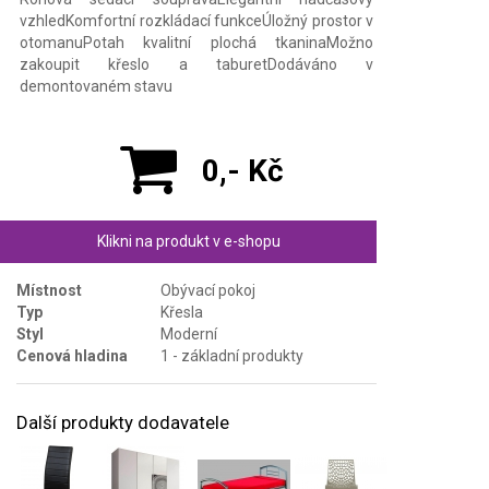
vzhledKomfortní rozkládací funkceÚložný prostor v
otomanuPotah kvalitní plochá tkaninaMožno
zakoupit křeslo a taburetDodáváno v
demontovaném stavu
0,- Kč
Klikni na produkt v e-shopu
Místnost
Obývací pokoj
Typ
Křesla
Styl
Moderní
Cenová hladina
1 - základní produkty
Další produkty dodavatele