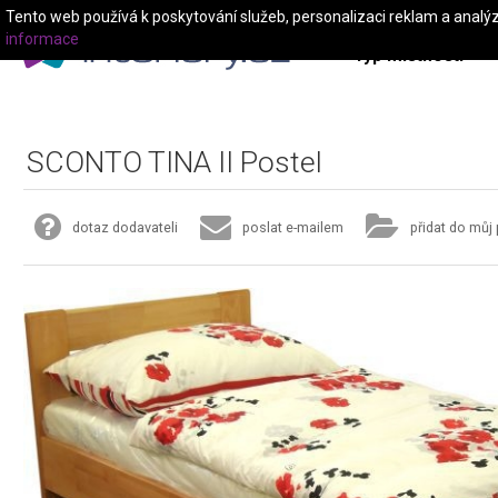
Tento web používá k poskytování služeb, personalizaci reklam a analý
informace
Typ místnosti
SCONTO TINA II Postel
dotaz dodavateli
poslat e-mailem
přidat do můj 