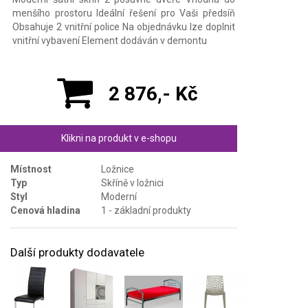
menšího prostoru Ideální řešení pro Vaši předsíň
Obsahuje 2 vnitřní police Na objednávku lze doplnit
vnitřní vybavení Element dodáván v demontu
2 876,- Kč
Klikni na produkt v e-shopu
Místnost
Ložnice
Typ
Skříně v ložnici
Styl
Moderní
Cenová hladina
1 - základní produkty
Další produkty dodavatele