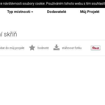
ze návštěvnosti soubory cookie. Používáním tohoto webu s tím souhlasí
Typ místnosti
Dodavatelé
Můj Projekt
 skříň
idat do můj projekt
hodnotit
stáhnout fotku