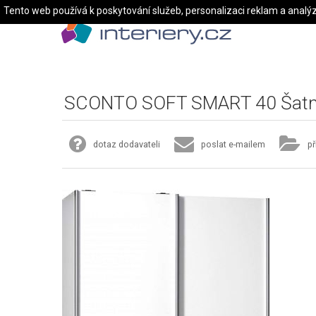
Tento web používá k poskytování služeb, personalizaci reklam a analý
SCONTO SOFT SMART 40 Šatní
dotaz dodavateli
poslat e-mailem
př