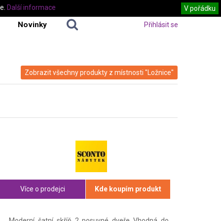
te.
Další informace
V pořádku
Novinky
Přihlásit se
Zobrazit všechny produkty z místnosti "Ložnice"
Více o prodejci
Kde koupím produkt
Moderní šatní skříň 2 posuvné dveře Vhodná do