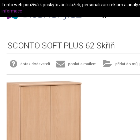
Tento web používá k poskytování služeb, personalizaci reklam a analý
informace
Typ místnosti
SCONTO SOFT PLUS 62 Skříň
dotaz dodavateli
poslat e-mailem
přidat do můj 