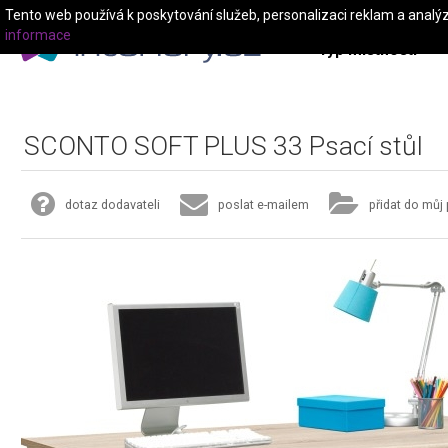
Tento web používá k poskytování služeb, personalizaci reklam a analý
informace
Typ místnosti
SCONTO SOFT PLUS 33 Psací stůl
dotaz dodavateli
poslat e-mailem
přidat do můj 