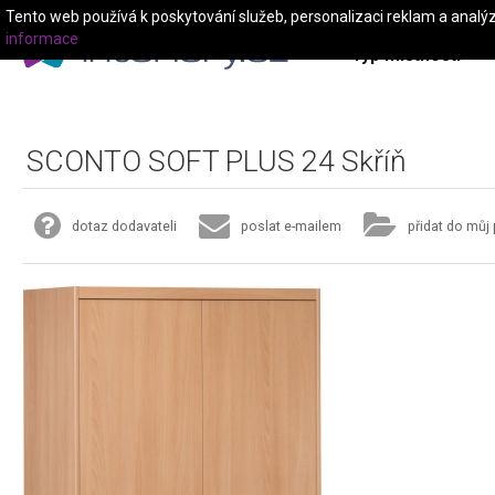
Tento web používá k poskytování služeb, personalizaci reklam a analý
informace
Typ místnosti
SCONTO SOFT PLUS 24 Skříň
dotaz dodavateli
poslat e-mailem
přidat do můj 