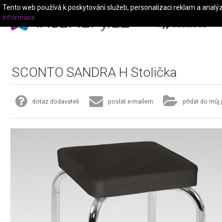
Tento web používá k poskytování služeb, personalizaci reklam a analý
informace
Typ místnosti
SCONTO SANDRA H Stolička
dotaz dodavateli
poslat e-mailem
přidat do můj 