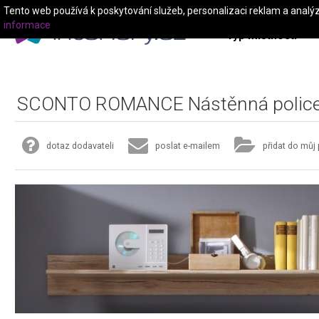
Tento web používá k poskytování služeb, personalizaci reklam a analý
informace
Typ místnosti
SCONTO ROMANCE Nástěnná polic
dotaz dodavateli
poslat e-mailem
přidat do můj 