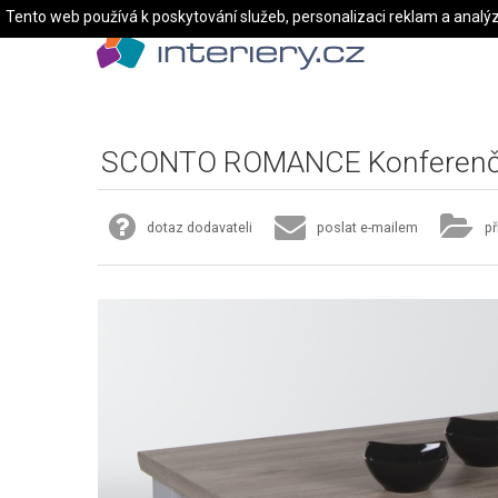
Tento web používá k poskytování služeb, personalizaci reklam a analý
SCONTO ROMANCE Konferenčn
dotaz dodavateli
poslat e-mailem
př