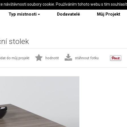
ze návštěvnosti soubory cookie. Používáním tohoto webu s tím souhlasí
Typ místnosti
Dodavatelé
Můj Projekt
í stolek
idat do můj projekt
hodnotit
stáhnout fotku