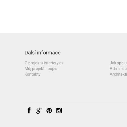
Další informace
O projektu interiery.cz
Jak spol
Můj projekt - popis
Administ
Kontakty
Architekti