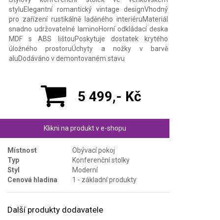
styluElegantní romantický vintage designVhodný
pro zařízení rustikálně laděného interiéruMateriál
snadno udržovatelné laminoHorní odkládací deska
MDF s ABS lištouPoskytuje dostatek krytého
úložného prostoruÚchyty a nožky v barvě
aluDodáváno v demontovaném stavu
5 499,- Kč
Klikni na produkt v e-shopu
Místnost
Obývací pokoj
Typ
Konferenční stolky
Styl
Moderní
Cenová hladina
1 - základní produkty
Další produkty dodavatele