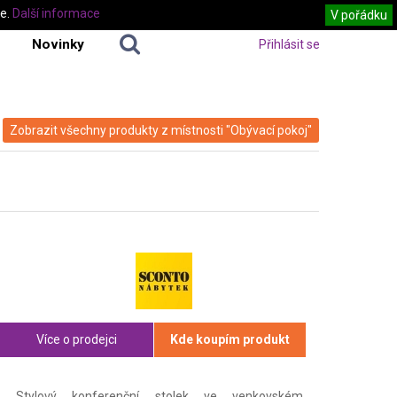
te.
Další informace
V pořádku
Novinky
Přihlásit se
Zobrazit všechny produkty z místnosti "Obývací pokoj"
Více o prodejci
Kde koupím produkt
Stylový konferenční stolek ve venkovském