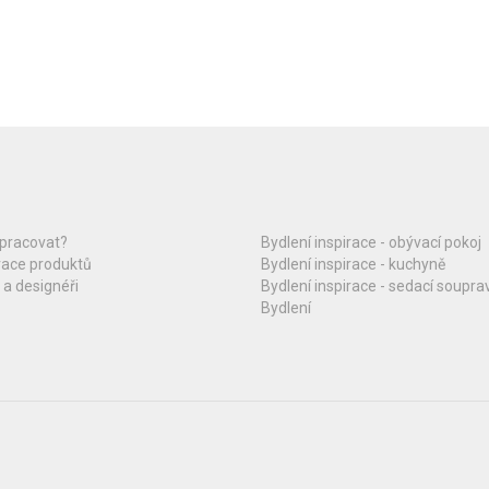
upracovat?
Bydlení inspirace - obývací pokoj
race produktů
Bydlení inspirace - kuchyně
 a designéři
Bydlení inspirace - sedací soupra
Bydlení