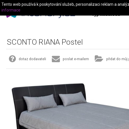
Tento web používá k poskytování služeb, personalizaci reklam a analý
informace
Typ místnosti
SCONTO RIANA Postel
dotaz dodavateli
poslat e-mailem
přidat do můj 