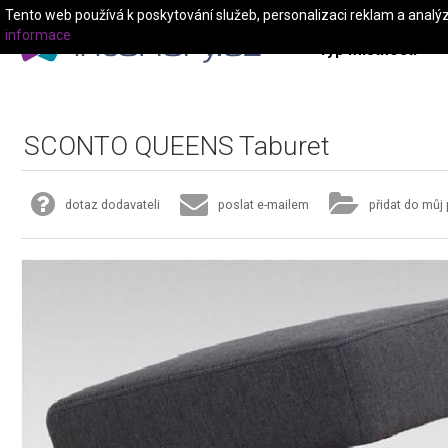
Tento web používá k poskytování služeb, personalizaci reklam a analý
informace
Typ místnosti
SCONTO QUEENS Taburet
dotaz dodavateli
poslat e-mailem
přidat do můj 