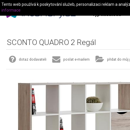
Tento web používá k poskytování služeb, personalizaci reklam a analý
informace
Typ místnosti
SCONTO QUADRO 2 Regál
dotaz dodavateli
poslat e-mailem
přidat do můj 