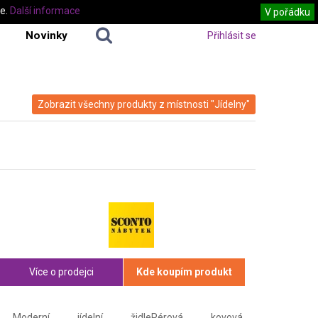
te.
Další informace
V pořádku
Novinky
Přihlásit se
Zobrazit všechny produkty z místnosti "Jídelny"
Více o prodejci
Kde koupím produkt
Moderní jídelní židlePérová kovová