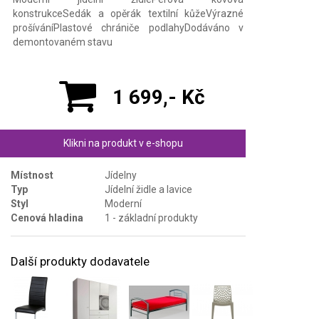
konstrukceSedák a opěrák textilní kůžeVýrazné
prošíváníPlastové chrániče podlahyDodáváno v
demontovaném stavu
1 699,- Kč
Klikni na produkt v e-shopu
Místnost
Jídelny
Typ
Jídelní židle a lavice
Styl
Moderní
Cenová hladina
1 - základní produkty
Další produkty dodavatele