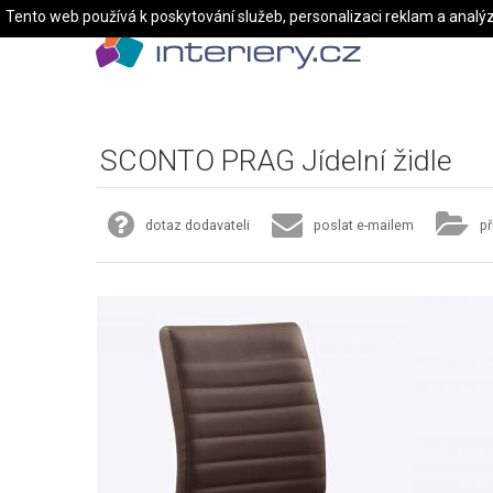
Tento web používá k poskytování služeb, personalizaci reklam a analý
SCONTO PRAG Jídelní židle
dotaz dodavateli
poslat e-mailem
př