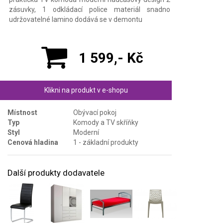
zásuvky, 1 odkládací police materiál snadno
udržovatelné lamino dodává se v demontu
1 599,- Kč
Klikni na produkt v e-shopu
Místnost
Obývací pokoj
Typ
Komody a TV skříňky
Styl
Moderní
Cenová hladina
1 - základní produkty
Další produkty dodavatele