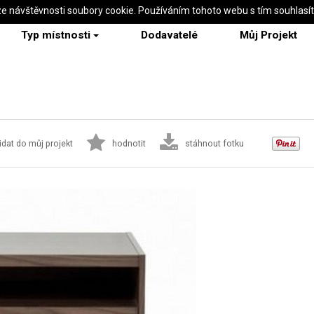
ze návštěvnosti soubory cookie. Používáním tohoto webu s tím souhlasí
Typ místnosti
Dodavatelé
Můj Projekt
idat do můj projekt
hodnotit
stáhnout fotku