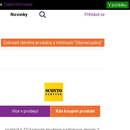
te.
Další informace
V pořádku
Novinky
Přihlásit se
Zobrazit všechny produkty z místnosti "Obývací pokoj"
Více o prodejci
Kde koupím produkt
praktická TV komoda moderní nadčasový design 2