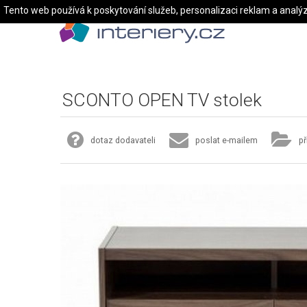
Tento web používá k poskytování služeb, personalizaci reklam a analý
SCONTO OPEN TV stolek
dotaz dodavateli
poslat e-mailem
př