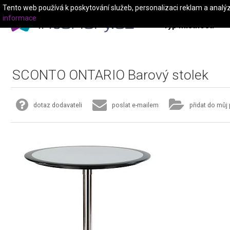
Tento web používá k poskytování služeb, personalizaci reklam a analý
informace
Typ místnosti
SCONTO ONTARIO Barový stolek
dotaz dodavateli
poslat e-mailem
přidat do můj 