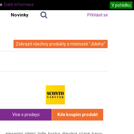
te.
Další informace
V pořádku
Novinky
Přihlásit se
Zobrazit všechny produkty z místnosti "Jídelny"
Více o prodejci
Kde koupím produkt
elegantní jídelní židle kostra dřevěná různé barvy