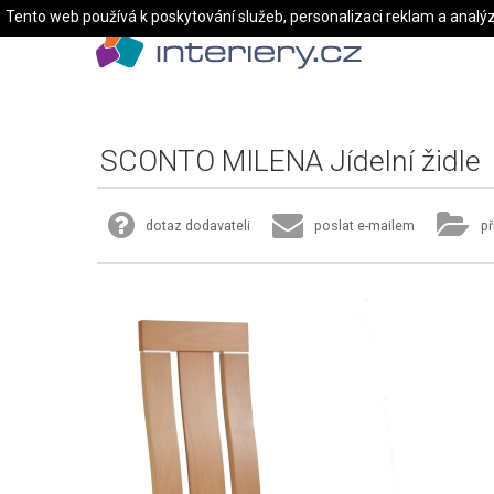
Tento web používá k poskytování služeb, personalizaci reklam a analý
SCONTO MILENA Jídelní židle
dotaz dodavateli
poslat e-mailem
př