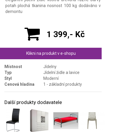
potah plochá tkanina nosnost 100 kg dodáváno v
demontu
1 399,- Kč
Klikni na produkt v e-shopu
Místnost
Jídelny
Typ
Jídelní židle a lavice
Styl
Moderní
Cenová hladina
1 - základní produkty
Další produkty dodavatele