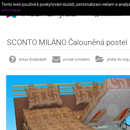
Tento web používá k poskytování služeb, personalizaci reklam a analý
informace
Typ místnosti
SCONTO MILÁNO Čalouněná postel
dotaz dodavateli
poslat e-mailem
přidat do můj 