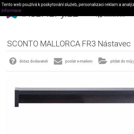
Tento web používá k poskytování služeb, personalizaci reklam a analý
informace
Typ místnosti
SCONTO MALLORCA FR3 Nástavec
dotaz dodavateli
poslat e-mailem
přidat do můj 