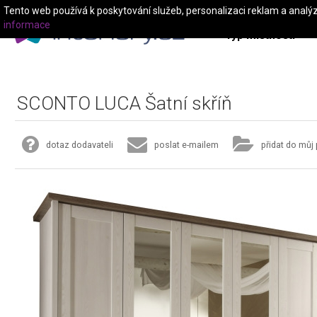
Tento web používá k poskytování služeb, personalizaci reklam a analý
informace
Typ místnosti
SCONTO LUCA Šatní skříň
dotaz dodavateli
poslat e-mailem
přidat do můj 