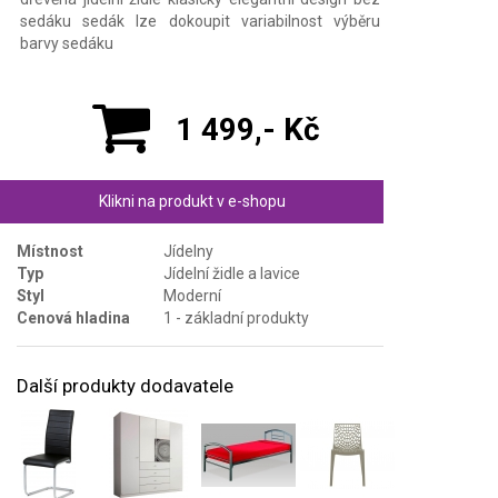
sedáku sedák lze dokoupit variabilnost výběru
barvy sedáku
1 499,- Kč
Klikni na produkt v e-shopu
Místnost
Jídelny
Typ
Jídelní židle a lavice
Styl
Moderní
Cenová hladina
1 - základní produkty
Další produkty dodavatele