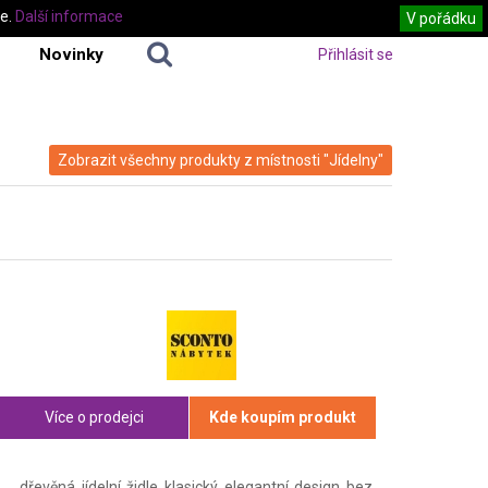
te.
Další informace
V pořádku
Novinky
Přihlásit se
Zobrazit všechny produkty z místnosti "Jídelny"
Více o prodejci
Kde koupím produkt
dřevěná jídelní židle klasický elegantní design bez