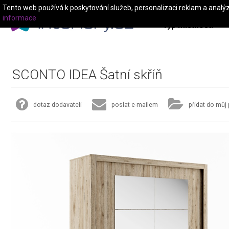
Tento web používá k poskytování služeb, personalizaci reklam a analý
informace
Typ místnosti
SCONTO IDEA Šatní skříň
dotaz dodavateli
poslat e-mailem
přidat do můj 