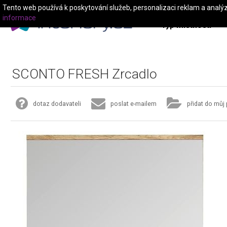
Tento web používá k poskytování služeb, personalizaci reklam a analý
informace
Typ místnosti
SCONTO FRESH Zrcadlo
dotaz dodavateli
poslat e-mailem
přidat do můj 